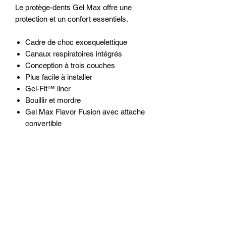
Le protège-dents Gel Max offre une
protection et un confort essentiels.
Cadre de choc exosquelettique
Canaux respiratoires intégrés
Conception à trois couches
Plus facile à installer
Gel-Fit™ liner
Bouillir et mordre
Gel Max Flavor Fusion avec attache
convertible
DÉTAILS DE L'ARTICLE
Référence : 6100
INFO DE LIVRAISON
3 à 5 jours ouvrables dès réception du
GUIDE DES TAILLES
paiement