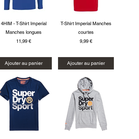
Aperçu rapide
Aperçu rapide
4HIM - T-Shirt Imperial
T-Shirt Imperial Manches
Manches longues
courtes
Prix
Prix
11,99 €
9,99 €
Ajouter au panier
Ajouter au panier