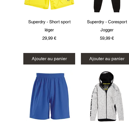
Aperçu rapide
Aperçu rapide
Superdry - Short sport
Superdry - Coresport
léger
Jogger
Prix
Prix
29,99 €
59,99 €
Ajouter au panier
Ajouter au panier