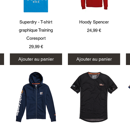
Aperçu rapide
Aperçu rapide
Superdry - T-shirt
Hoody Spencer
graphique Training
Prix
24,99 €
Coresport
Prix
29,99 €
Ajouter au panier
Ajouter au panier