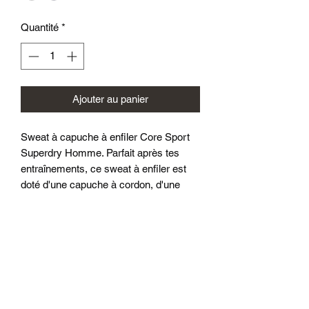
Quantité
*
Ajouter au panier
Sweat à capuche à enfiler Core Sport
Superdry Homme. Parfait après tes
entraînements, ce sweat à enfiler est
doté d'une capuche à cordon, d'une
poche kangourou, et de poignets et d'un
ourlet côtelés. Logo Superdry Sport sur
la poitrine et caractères japonais
imprimés sur une manche.
Décontracté : une coupe classique. Ni
trop slim, ni trop serré.