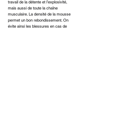
travail de la détente et l’explosivité,
mais aussi de toute la chaîne
musculaire. La densité de la mousse
permet un bon rebondissement. On
évite ainsi les blessures en cas de
mouvement mal exécuté. Mousse EVA
et revêtement vinyle très résistant avec
zip.
INFO DE LIVRAISON
3 à 5 jours ouvrables dès réception du
DÉTAILS DE L'ARTICLE
paiement
Références : 4600
Composition : Mousse EVA +
Revêtement de vinyle
Charge max : 120kg
Couleur : Noir & blanc