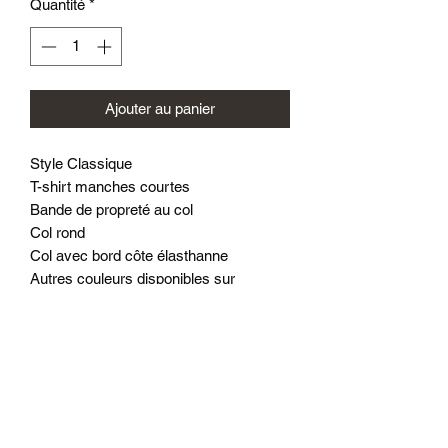
Quantité
*
Ajouter au panier
Style Classique
T-shirt manches courtes
Bande de propreté au col
Col rond
Col avec bord côte élasthanne
Autres couleurs disponibles sur
demande
Grandes Tailles disponibles
Idéal pour impression textile (broderie,
flex, sérigraphie, sublimation, transfert)